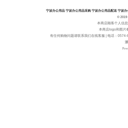
宁波办公用品
宁波办公用品采购
宁波办公用品配送
宁波办
© 2019～
本商店顾客个人信息
本商店logo和图
有任何购物问题请联系我们在线客服 | 电话：0574-8278
浙
Pow