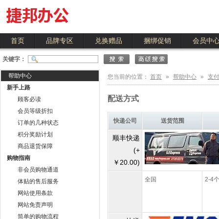
首页
品牌专区
兑换赠品
捆绑促销
会员中
关键字：
帮助中心
您当前的位置：
首页
»
帮助中心
»
支付
新手上路
配送方式
顾客必读
会员等级折扣
快递公司
送货范围
订单的几种状态
积分奖励计划
顺丰快递
商品退货保障
(+
购物指南
￥20.00)
非会员购物通道
全国
2-4
体贴的售后服务
网站使用条款
网站免责声明
简单的购物流程