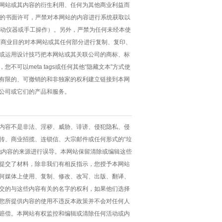
网站或其内容的衍生利用、任何为其他商业利益而
网站的书面许可，严禁对本网站的内容进行系统获取以
s、自动仪器或手工操作）。另外，严禁为任何未经本使
何商业目的对本网站或其任何部分进行复制、复印、
或运用设计技巧把本网站或其关联公司的商标、标
以meta tags或任何其他“隐藏文本”方式使
有限的、可撤销的和非独家的权利建立链接到本网
公司或它们的产品和服务。
内容不是非法、淫秽、威胁、诽谤、侵犯隐私、侵
传、商业招揽、连锁信、大宗邮件或任何形式的“垃
他内容的来源进行误导。本网站保留清除或编辑这些
提交了材料，除非我们有相反指示，您授予本网站
何媒体上使用、复制、修改、改写、出版、翻译、
交的与这些内容有关的名字的权利，如果他们选择
您所提供内容的使用不违反本政策并不会对任何人
赔偿。本网站有权监控和编辑或清除任何活动或内