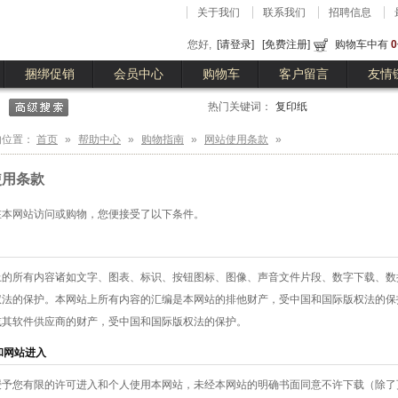
关于我们
联系我们
招聘信息
您好,
[请登录]
[免费注册]
购物车中有
0
捆绑促销
会员中心
购物车
客户留言
友情
热门关键词：
复印纸
的位置：
首页
»
帮助中心
»
购物指南
»
网站使用条款
»
使用条款
在本网站访问或购物，您便接受了以下条件。
上的所有内容诸如文字、图表、标识、按钮图标、图像、声音文件片段、数字下载、数
权法的保护。本网站上所有内容的汇编是本网站的排他财产，受中国和国际版权法的保
或其软件供应商的财产，受中国和国际版权法的保护。
和网站进入
授予您有限的许可进入和个人使用本网站，未经本网站的明确书面同意不许下载（除了