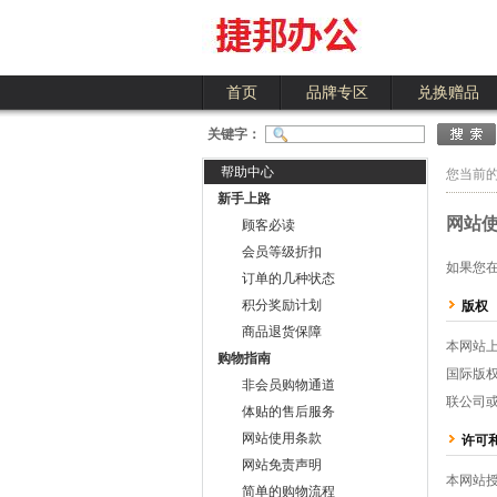
首页
品牌专区
兑换赠品
关键字：
帮助中心
您当前
新手上路
网站
顾客必读
会员等级折扣
如果您
订单的几种状态
积分奖励计划
版权
商品退货保障
本网站
购物指南
国际版
非会员购物通道
联公司
体贴的售后服务
网站使用条款
许可
网站免责声明
本网站
简单的购物流程