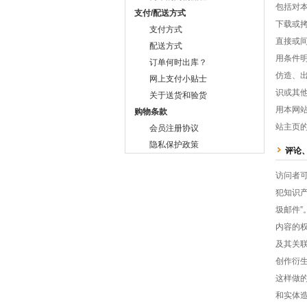
包括对
支付/配送方式
下载或拷
支付方式
直接或间
配送方式
用条件
订单何时出库？
仿造、
网上支付小贴士
识或其他
关于送货和验货
用本网
购物条款
站主页
会员注册协议
隐私保护政策
评论
访问者
犯知识
圾邮件
内容的
及其关
创作衍
这样做
和实体