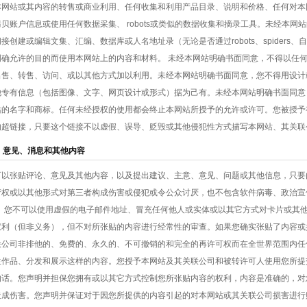
本网站或其内容的转售或商业利用、任何收集和利用产品目录、说明和价格、任何对本
贝账户信息或使用任何数据采集、 robots或类似的数据收集和摘录工具。未经本
接创建或编辑文集、汇编、数据库或人名地址录（无论是否通过robots、spider
明确允许的目的而使用本网站上的内容和材料。 未经本网站明确书面同意，不得以任
出售、转售、访问、或以其他方式加以利用。未经本网站明确书面同意，您不得用设计
专有信息（包括图像、文字、网页设计或形式）据为己有。未经本网站明确书面同意，您不可
站的名字和商标。任何未经授权的使用都会终止本网站所授予的允许或许可。您被授予
的超链接，只要这个链接不以虚假、误导、贬毁或其他侵犯性方式描写本网站、其关联
、意见、消息和其他内容
可以张贴评论、意见及其他内容，以及提出建议、主意、意见、问题或其他信息，只要
产权或以其他形式对第三者构成伤害或侵犯或令公众讨厌，也不包含软件病毒、政治宣
”。您不可以使用虚假的电子邮件地址、冒充任何他人或实体或以其它方式对卡片或其
权利（但非义务），但不对所张贴的内容进行经常性的审查。如果您确实张贴了内容或
联公司非排他的、免费的、永久的、不可撤销的和完全的再许可权而在全世界范围内任
生作品、分发和展示这样的内容。您授予本网站及其关联公司和被转许可人使用您所提
的话。您声明并担保您拥有或以其它方式控制您所张贴内容的权利，内容是准确的，对
造成伤害。您声明并保证对于因您所提供的内容引起的对本网站或其关联公司损害进行