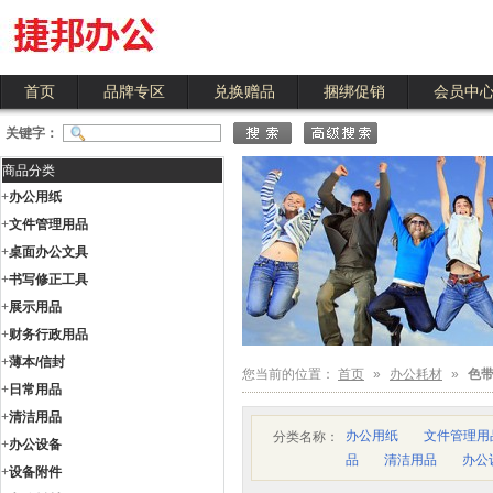
首页
品牌专区
兑换赠品
捆绑促销
会员中
关键字：
商品分类
+
办公用纸
+
文件管理用品
+
桌面办公文具
+
书写修正工具
+
展示用品
+
财务行政用品
+
薄本/信封
您当前的位置：
首页
»
办公耗材
»
色带
+
日常用品
+
清洁用品
办公用纸
文件管理用
分类名称：
+
办公设备
品
清洁用品
办公
+
设备附件