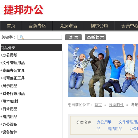
首页
品牌专区
兑换赠品
捆绑促销
会员中
关键字：
商品分类
+
办公用纸
+
文件管理用品
+
桌面办公文具
+
书写修正工具
+
展示用品
+
财务行政用品
+
薄本/信封
您当前的位置：
首页
»
设备附件
»
考
+
日常用品
+
清洁用品
办公用纸
文件管理用
分类名称：
+
办公设备
品
清洁用品
办公
+
设备附件