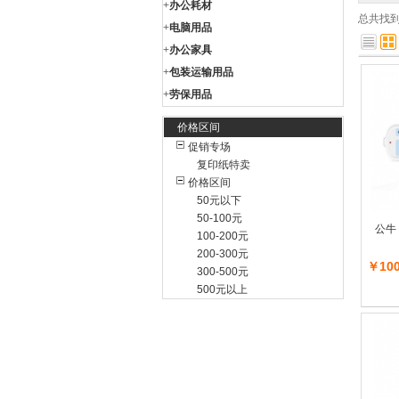
+
办公耗材
总共找
+
电脑用品
+
办公家具
+
包装运输用品
+
劳保用品
价格区间
促销专场
复印纸特卖
价格区间
50元以下
50-100元
公牛 
100-200元
200-300元
￥100
300-500元
500元以上