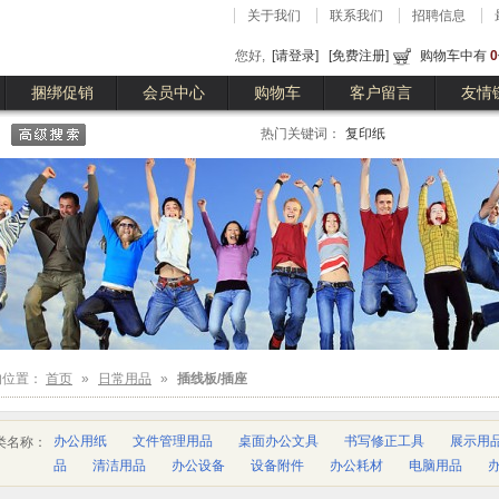
关于我们
联系我们
招聘信息
您好,
[请登录]
[免费注册]
购物车中有
0
捆绑促销
会员中心
购物车
客户留言
友情
热门关键词：
复印纸
的位置：
首页
»
日常用品
»
插线板/插座
办公用纸
文件管理用品
桌面办公文具
书写修正工具
展示用
类名称：
品
清洁用品
办公设备
设备附件
办公耗材
电脑用品