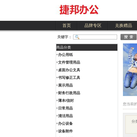
首页
品牌专区
兑换赠品
关键字：
商品分类
+
办公用纸
+
文件管理用品
+
桌面办公文具
+
书写修正工具
+
展示用品
+
财务行政用品
+
薄本/信封
您当前
+
日常用品
+
清洁用品
分
+
办公设备
+
设备附件