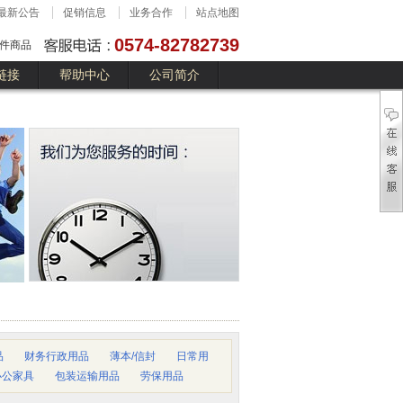
最新公告
促销信息
业务合作
站点地图
0574-82782739
件商品
链接
帮助中心
公司简介
品
财务行政用品
薄本/信封
日常用
办公家具
包装运输用品
劳保用品